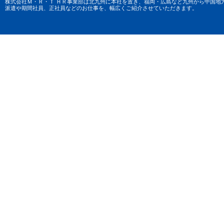
株式会社Ｍ・Ｒ・Ｔ ＨＲ事業部は北九州に本社を置き、福岡・広島など九州から中国地
派遣や期間社員、正社員などのお仕事を、幅広くご紹介させていただきます。