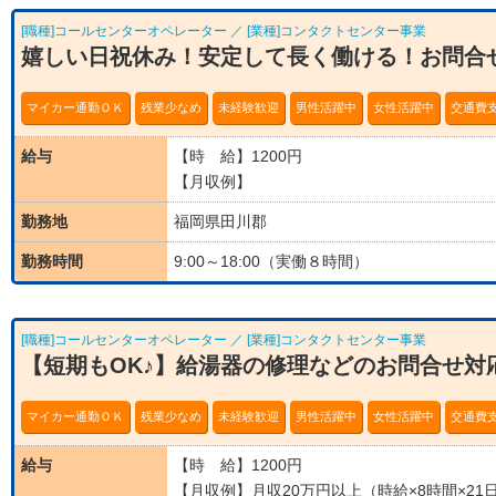
[職種]コールセンターオペレーター ／ [業種]コンタクトセンター事業
嬉しい日祝休み！安定して長く働ける！お問合
マイカー通勤ＯＫ
残業少なめ
未経験歓迎
男性活躍中
女性活躍中
交通費
給与
【時 給】1200円
【月収例】
勤務地
福岡県田川郡
勤務時間
9:00～18:00（実働８時間）
[職種]コールセンターオペレーター ／ [業種]コンタクトセンター事業
【短期もOK♪】給湯器の修理などのお問合せ対
マイカー通勤ＯＫ
残業少なめ
未経験歓迎
男性活躍中
女性活躍中
交通費
給与
【時 給】1200円
【月収例】月収20万円以上（時給×8時間×21