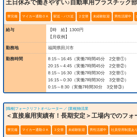
土日休みで働きやすい♪自動車用プラスチック
寮完備
マイカー通勤ＯＫ
駅近・バス近
２交替
未経験歓迎
男性活躍中
給与
【時 給】1300円
【月収例】
勤務地
福岡県田川市
勤務時間
8:15～16:45（実働7時間45分 2交替①）
20:15～4:45（実働7時間45分 2交替②）
8:15～16:30（実働7時間30分 3交替①）
16:15～0:30（実働7時間30分 3交替②）
0:15～8:30（実働7時間30分 3交替③）
[職種]フォークリフトオペレーター ／ [業種]物流業
＜直接雇用実績有！長期安定＞工場内でのフォ
寮完備
マイカー通勤ＯＫ
３交替
未経験歓迎
男性活躍中
社員登用制度あ