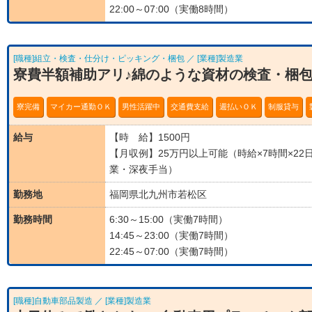
22:00～07:00（実働8時間）
[職種]組立・検査・仕分け・ピッキング・梱包 ／ [業種]製造業
寮費半額補助アリ♪綿のような資材の検査・梱包
寮完備
マイカー通勤ＯＫ
男性活躍中
交通費支給
週払いＯＫ
制服貸与
給与
【時 給】1500円
【月収例】25万円以上可能（時給×7時間×22
業・深夜手当）
勤務地
福岡県北九州市若松区
勤務時間
6:30～15:00（実働7時間）
14:45～23:00（実働7時間）
22:45～07:00（実働7時間）
[職種]自動車部品製造 ／ [業種]製造業