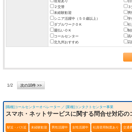
送迎あり
日
２交替
３
未経験歓迎
男
シニア活躍中（５０歳以上）
学
ダブルワークＯＫ
社
週払いＯＫ
制
コールセンター
高
北九州おすすめ
苅
1/2
[職種]コールセンターオペレーター ／ [業種]コンタクトセンター事業
スマホ・ネットサービスに関する問合せ対応の
駅近・バス近
未経験歓迎
男性活躍中
女性活躍中
社員登用制度あり
交通