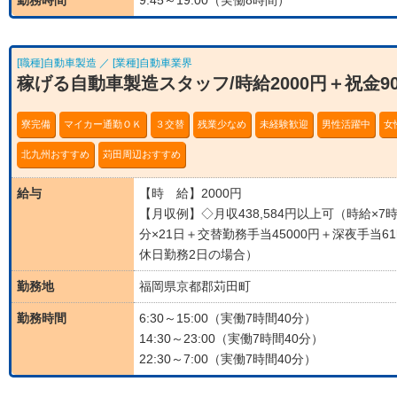
勤務時間
9:45～19:00（実働8時間）
[職種]自動車製造 ／ [業種]自動車業界
稼げる自動車製造スタッフ/時給2000円＋祝金9
寮完備
マイカー通勤ＯＫ
３交替
残業少なめ
未経験歓迎
男性活躍中
女
北九州おすすめ
苅田周辺おすすめ
給与
【時 給】2000円
【月収例】◇月収438,584円以上可（時給×7時
分×21日＋交替勤務手当45000円＋深夜手当6
休日勤務2日の場合）
勤務地
福岡県京都郡苅田町
勤務時間
6:30～15:00（実働7時間40分）
14:30～23:00（実働7時間40分）
22:30～7:00（実働7時間40分）